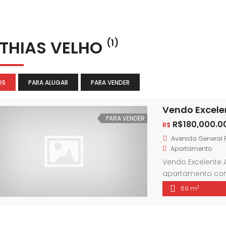
THIAS VELHO
(1)
OS
PARA ALUGAR
PARA VENDER
PARA VENDER
R$180,000.0
R$
Avenida General 
Apartamento
Vendo Excelente 
apartamento com 
Flores da Cunha 
2
69 m
Apartamento ampl
composto por 2 d
área de serviço 