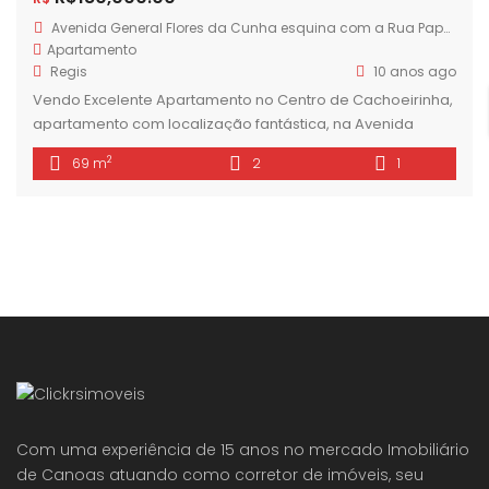
Avenida General Flores da Cunha esquina com a Rua Papa João XXIII
Apartamento
Regis
10 anos ago
Vendo Excelente Apartamento no Centro de Cachoeirinha,
apartamento com localização fantástica, na Avenida
General Flores da Cunha esquina com a Rua Papa João
2
69 m
2
1
XXIII. Apartamento amplo, com 68,70 m2 de área privativa,
composto por 2 dormitórios, sala dois ambientes, cozinha/
área de serviço e banheiro. Apartamento muito bem
ventilado e iluminado, de frente para a avenida, […]
Com uma experiência de 15 anos no mercado Imobiliário
de Canoas atuando como corretor de imóveis, seu