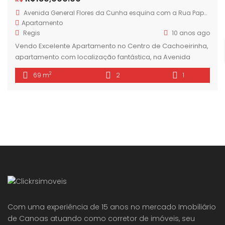
Avenida General Flores da Cunha esquina com a Rua Papa João XXIII
Apartamento
Regis
10 anos ago
Vendo Excelente Apartamento no Centro de Cachoeirinha,
apartamento com localização fantástica, na Avenida
General Flores da Cunha esquina com a Rua Papa João
2
69 m
2
1
XXIII. Apartamento amplo, com 68,70 m2 de área privativa,
composto por 2 dormitórios, sala dois ambientes, cozinha/
área de serviço e banheiro. Apartamento muito bem
ventilado e iluminado, de frente para a avenida, […]
Com uma experiência de 15 anos no mercado Imobiliário
de Canoas atuando como corretor de imóveis, seu