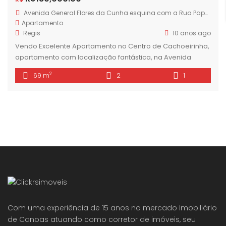
Avenida General Flores da Cunha esquina com a Rua Papa João XXIII
Apartamento
Regis
10 anos ago
Vendo Excelente Apartamento no Centro de Cachoeirinha,
apartamento com localização fantástica, na Avenida
General Flores da Cunha esquina com a Rua Papa João
2
69 m
2
1
XXIII. Apartamento amplo, com 68,70 m2 de área privativa,
composto por 2 dormitórios, sala dois ambientes, cozinha/
área de serviço e banheiro. Apartamento muito bem
ventilado e iluminado, de frente para a avenida, […]
Com uma experiência de 15 anos no mercado Imobiliário
de Canoas atuando como corretor de imóveis, seu