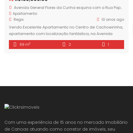
Avenida General Flores da Cunha esquina com a Rua Papa João XXIII
Apartamento
Regis
10 anos ago
Vendo Excelente Apartamento no Centro de Cachoeirinha,
apartamento com localização fantástica, na Avenida
General Flores da Cunha esquina com a Rua Papa João
2
69 m
2
1
XXIII. Apartamento amplo, com 68,70 m2 de área privativa,
composto por 2 dormitórios, sala dois ambientes, cozinha/
área de serviço e banheiro. Apartamento muito bem
ventilado e iluminado, de frente para a avenida, […]
Com uma experiência de 15 anos no mercado Imobiliário
de Canoas atuando como corretor de imóveis, seu