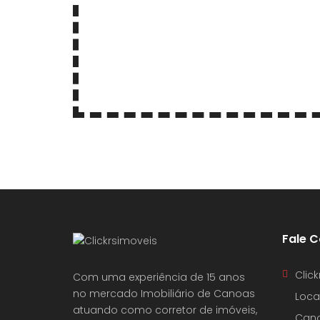
Fale 
Clic
Com uma experiência de 15 anos
no mercado Imobiliário de Canoas
Loca
atuando como corretor de imóveis,
Cano