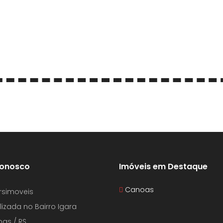
Conosco
Imóveis em Destaque
Canoas
krsimoveis
lizada no Bairro Igara
as / RS